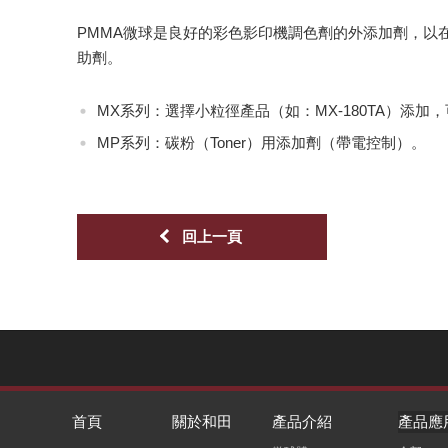
PMMA微球是良好的彩色影印機調色劑的外添加劑，以
助劑。
MX系列：選擇小粒徑產品（如：MX-180TA）添
MP系列：碳粉（Toner）用添加劑（帶電控制）。
回上一頁
首頁
關於和田
產品介紹
產品應