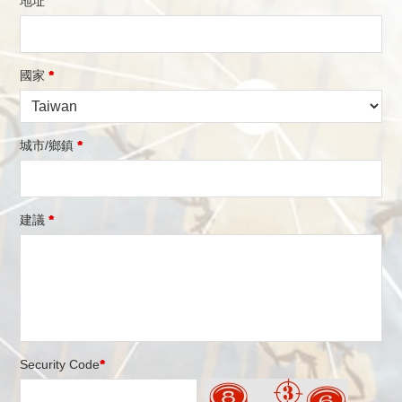
地址
國家
*
城市/鄉鎮
*
建議
*
Security Code
*