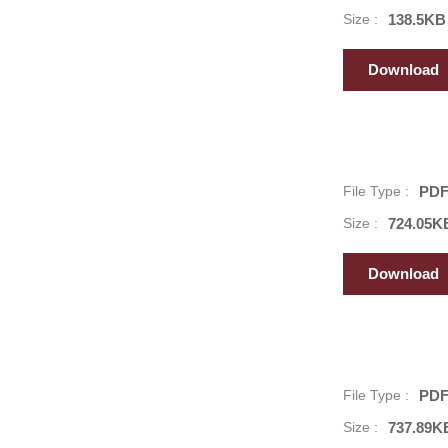
Size :
138.5KB
Download
File Type :
PD
Size :
724.05K
Download
File Type :
PD
Size :
737.89K