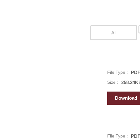
All
File Type :
PD
Size :
258.24K
Download
File Type :
PD