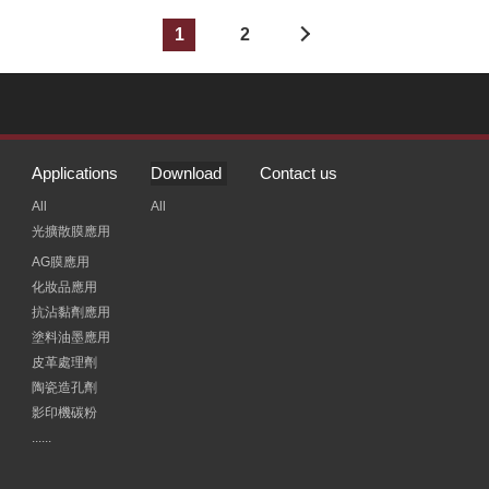
1
2
Applications
Download
Contact us
All
All
光擴散膜應用
AG膜應用
化妝品應用
抗沾黏劑應用
塗料油墨應用
皮革處理劑
陶瓷造孔劑
影印機碳粉
......