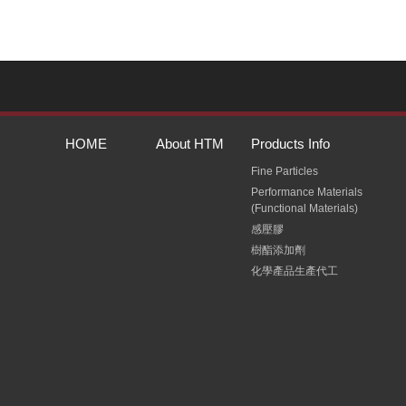
HOME
About HTM
Products Info
Fine Particles
Performance Materials
(Functional Materials)
感壓膠
樹酯添加劑
化學產品生產代工