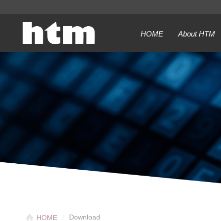
HOME
About HTM
Download
HOME