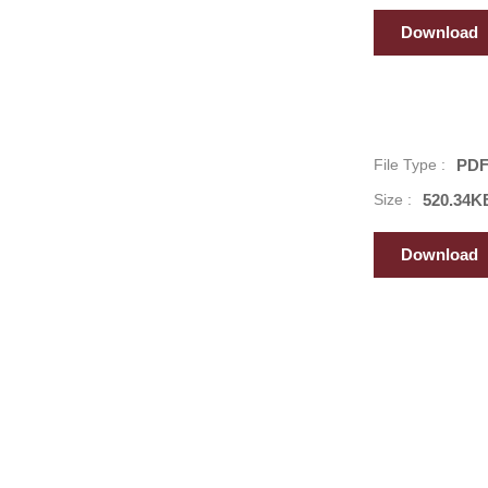
Download
File Type :
PD
Size :
520.34K
Download