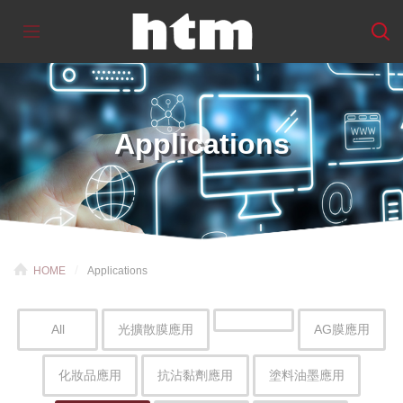
Applications
HOME
Applications
All
光擴散膜應用
AG膜應用
化妝品應用
抗沾黏劑應用
塗料油墨應用