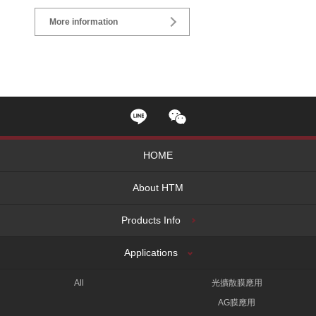
More information
HOME
About HTM
Products Info
Applications
All
光擴散膜應用
AG膜應用