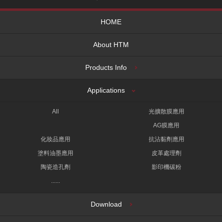
HOME
About HTM
Products Info
Applications
All
光擴散膜應用
AG膜應用
化妝品應用
抗沾黏劑應用
塗料油墨應用
皮革處理劑
陶瓷造孔劑
影印機碳粉
......
Download