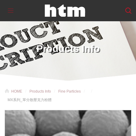
Products Info
HOME
Products Info
Fine Particles
MX系列_單分散壓克力粉體